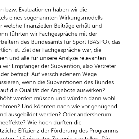
en bzw. Evaluationen haben wir die
ls eines sogenannten Wirkungsmodells
r welche finanziellen Beiträge erhält und
ann führten wir Fachgespräche mit der
rbeitern des Bundesamts für Sport (BASPO), das
ich ist. Ziel der Fachgespräche war, die
hen und alle für unsere Analyse relevanten
ir Empfänger der Subvention, also Vertreter
lder befragt. Auf verschiedenem Wege
passieren, wenn die Subventionen des Bundes
auf die Qualität der Angebote auswirken?
 erhöht werden müssen und würden dann wohl
ilnehmen? Und könnten nach wie vor genügend
 und ausgebildet werden? Oder andersherum:
meeffekte? Wie hoch dürften die
tzliche Effizienz der Förderung des Programms
onnten J+S ein gutes Zeugnis ausstellen. Die