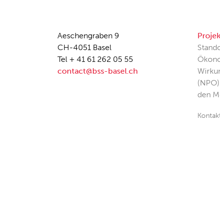
Aeschengraben 9
Proje
CH-4051 Basel
Stando
Tel + 41 61 262 05 55
Ökono
contact@bss-basel.ch
Wirku
(NPO)
den M
Kontak