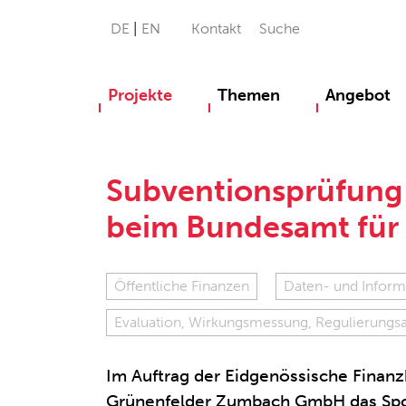
DE
EN
Kontakt
Suche
Projekte
Themen
Angebot
Subventionsprüfung 
beim Bundesamt für 
Öffentliche Finanzen
Daten- und Inform
Evaluation, Wirkungsmessung, Regulierungs
Im Auftrag der Eidgenössische Finan
Grünenfelder Zumbach GmbH das Spo