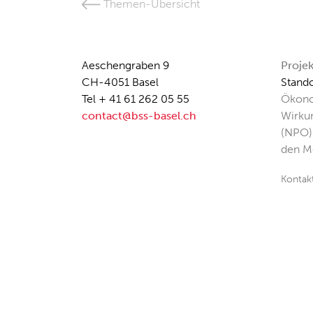
Themen-Übersicht
Aeschengraben 9
Proje
CH-4051 Basel
Stando
Tel + 41 61 262 05 55
Ökono
contact@bss-basel.ch
Wirku
(NPO)
den M
Kontak