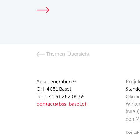
Themen-Übersicht
Aeschengraben 9
Proje
CH-4051 Basel
Stando
Tel + 41 61 262 05 55
Ökono
contact@bss-basel.ch
Wirku
(NPO)
den M
Kontak