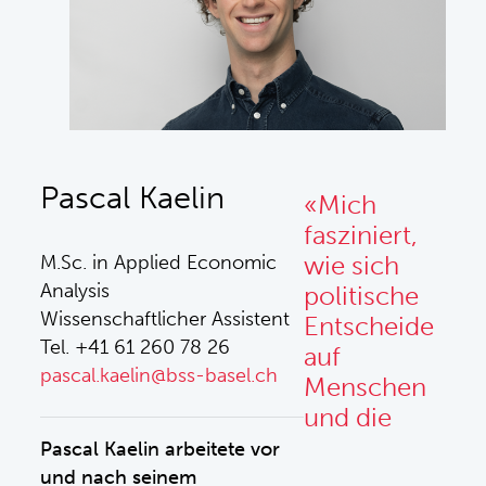
Pascal Kaelin
«Mich
fasziniert,
wie sich
M.Sc. in Applied Economic
Analysis
politische
Wissenschaftlicher Assistent
Entscheide
Tel. +41 61 260 78 26
auf
pascal.kaelin@bss-basel.ch
Menschen
und die
Pascal Kaelin arbeitete vor
und nach seinem